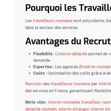
Pourquoi les Travail
Les
travailleurs roumains
sont polyvalents, bi
dans le secteur des services.
Avantages du Recrut
Flexibilité
: L’
intérim détaché
permet de ré
demande.
Expertise
: Les agences d’
intérim roumai
Coûts
: Optimisation des coûts grâce à de
Recruter
des
travailleurs roumains
par
intéri
des services en France, garantissant flexibili
Mots-clés
:
interim roumanie
,
travailleur rou
detaché roumain
,
interim etranger
,
interim ét