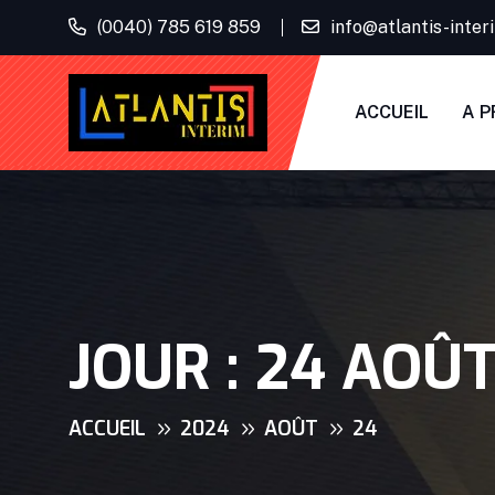
(0040) 785 619 859
info@atlantis-inte
ACCUEIL
A P
JOUR :
24 AOÛT
ACCUEIL
2024
AOÛT
24