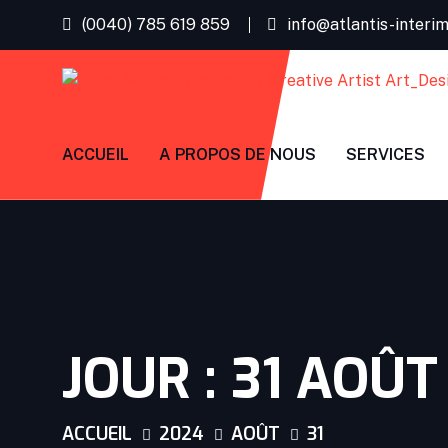
(0040) 785 619 859
info@atlantis-interi
ACCUEIL
A PROPOS DE NOUS
SERVICES
JOUR :
31 AOÛT
ACCUEIL
2024
AOÛT
31