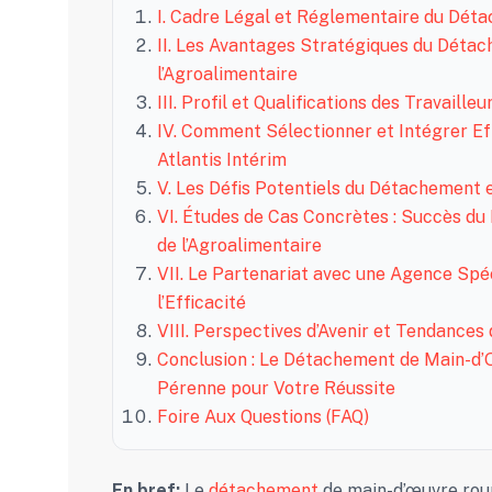
I. Cadre Légal et Réglementaire du Déta
II. Les Avantages Stratégiques du Dét
l’Agroalimentaire
III. Profil et Qualifications des Travaill
IV. Comment Sélectionner et Intégrer E
Atlantis Intérim
V. Les Défis Potentiels du Détachement 
VI. Études de Cas Concrètes : Succès d
de l’Agroalimentaire
VII. Le Partenariat avec une Agence Spéci
l’Efficacité
VIII. Perspectives d’Avenir et Tendance
Conclusion : Le Détachement de Main-d’
Pérenne pour Votre Réussite
Foire Aux Questions (FAQ)
En bref:
Le
détachement
de main-d’œuvre rou