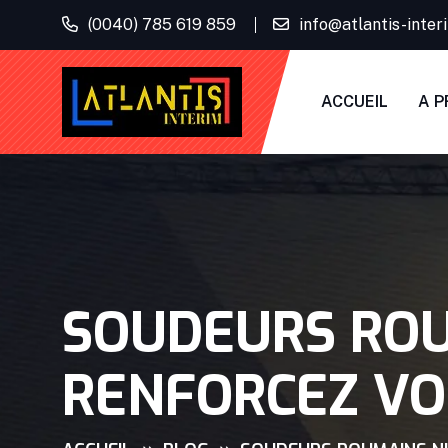
(0040) 785 619 859
info@atlantis-inte
ACCUEIL
A P
SOUDEURS ROUM
RENFORCEZ V